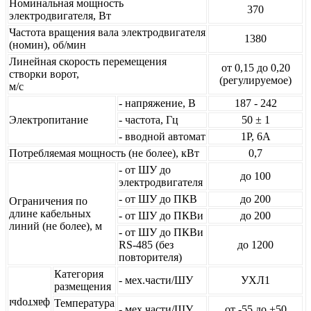
Номинальная мощность
370
электродвигателя, Вт
Частота вращения вала электродвигателя
1380
(номин), об/мин
Линейная скорость перемещения
от 0,15 до 0,20
створки ворот,
(регулируемое)
м/с
- напряжение, В
187 - 242
Электропитание
- частота, Гц
50 ± 1
- вводной автомат
1P, 6А
Потребляемая мощность (не более), кВт
0,7
- от ШУ до
до 100
электродвигателя
- от ШУ до ПКВ
до 200
Ограничения по
длине кабельных
- от ШУ до ПКВи
до 200
линий (не более), м
- от ШУ до ПКВи
RS-485 (без
до 1200
повторителя)
Категория
- мех.части/ШУ
УХЛ1
размещения
Температура
факторы
- мех.части/ШУ
от -55 до +50