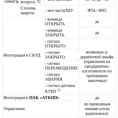
воздуха, °С
Климат.
Степень
- мех.части/ШУ
IP54 / IP65
защиты
- команда
да
ОТКРЫТЬ
- команда
да
ЗАКРЫТЬ
- сигнал
ОТКРЫТО
возможно (с
- сигнал
Интеграция в СКУД
доработкой шкафа
ЗАКРЫТО
управления на
- сигнал
предприятии-
ПЕРЕМЕЩЕНИЕ
изготовителе по
- сигнал
требованию
АВАРИЯ
заказчика)
- сигнал датчика
1)
КУБП
Интеграция в
ПАК «АТКПП»
да
по проводным
Управление
линиям и/или
радиоканалу