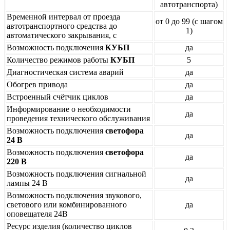
автотранспорта)
Временной интервал от проезда
от 0 до 99 (с шагом
автотранспортного средства до
1)
автоматического закрывания, с
Возможность подключения
КУБП
да
Количество режимов работы
КУБП
5
Диагностическая система аварий
да
Обогрев привода
да
Встроенный счётчик циклов
да
Информирование о необходимости
да
проведения технического обслуживания
Возможность подключения
светофора
да
24 В
Возможность подключения
светофора
да
220 В
Возможность подключения сигнальной
да
лампы 24 В
Возможность подключения звукового,
светового или комбинированного
да
оповещателя 24В
Ресурс изделия (количество циклов