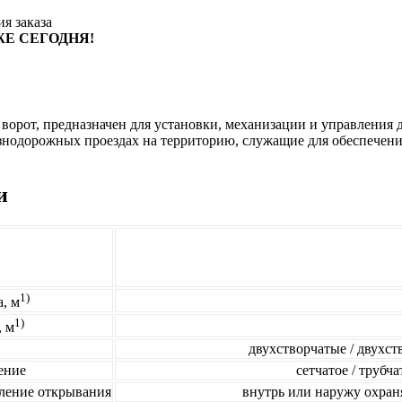
я заказа
Е СЕГОДНЯ!
 ворот, предназначен для установки, механизации и управлени
нодорожных проездах на территорию, служащие для обеспечения
и
1)
, м
1)
, м
двухстворчатые / двухс
ение
сетчатое / трубч
вление открывания
внутрь или наружу охран