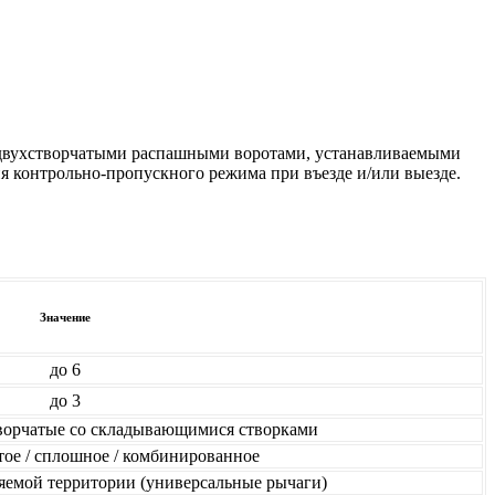
я двухстворчатыми распашными воротами, устанавливаемыми
 контрольно-пропускного режима при въезде и/или выезде.
Значение
до 6
до 3
творчатые со складывающимися створками
атое / сплошное / комбинированное
яемой территории (универсальные рычаги)