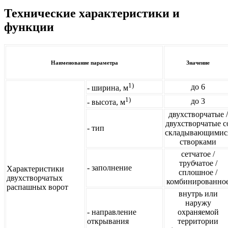
Технические характеристики
и
функции
Наименование параметра
Значение
1)
до 6
- ширина, м
1)
до 3
- высота, м
двухстворчатые /
двухстворчатые с
- тип
складывающимис
створками
сетчатое /
трубчатое /
- заполнение
Характеристики
сплошное /
двухстворчатых
комбинированно
распашных ворот
внутрь или
наружу
- направление
охраняемой
открывания
территории