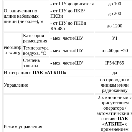
- от ШУ до двигателя
до 100
Ограничения по
- от ШУ до ПКВ/
до 200
длине кабельных
ПКВи
линий (не более), м
- от ШУ до ПКВи
до 1200
RS-485
Категория
- мех. части/ШУ
У1
размещения
Температура
факторы
- мех. части/ШУ
от -60 до +50
воздуха, °С
Климат.
Степень
- мех. части/ШУ
IP54/IP65
защиты
Интеграция в
ПАК «АТКПП»
да
по проводным
Управление
линиям и/или
радиоканалу
2-х кнопочный с
присутствием
оператора /
автоматический 
составе
ПАК
«АТКПП»
с
Режим управления
применением