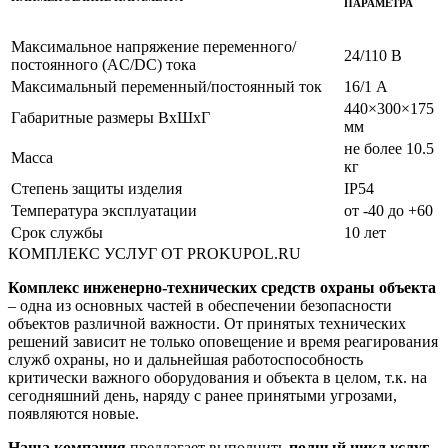
ПАРАМЕТРА
Максимальное напряжение переменного/
24/110 В
постоянного (AC/DC) тока
Максимальный переменный/постоянный ток
16/1 А
440×300×175
Габаритные размеры ВxШxГ
мм
не более 10.5
Масса
кг
Степень защиты изделия
IP54
Температура эксплуатации
от -40 до +60
Срок службы
10 лет
КОМПЛЕКС УСЛУГ ОТ PROKUPOL.RU
Комплекс инженерно-технических средств охраны объекта
– одна из основных частей в обеспечении безопасности
объектов различной важности. От принятых технических
решений зависит не только оповещение и время реагирования
служб охраны, но и дальнейшая работоспособность
критически важного оборудования и объекта в целом, т.к. на
сегодняшний день, наряду с ранее принятыми угрозами,
появляются новые.
Наша компания
предлагает выполнить
полный цикл услуг
,