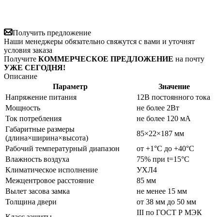
Получить предложение
Наши менеджеры обязательно свяжутся с вами и уточнят
условия заказа
Получите
КОММЕРЧЕСКОЕ ПРЕДЛОЖЕНИЕ
на почту
УЖЕ СЕГОДНЯ!
Описание
Параметр
Значение
Напряжение питания
12В постоянного тока
Мощность
не более 2Вт
Ток потребления
не более 120 мА
Габаритные размеры
85×22×187 мм
(длина×ширина×высота)
Рабочий температурный диапазон
от +1°C до +40°C
Влажность воздуха
75% при t=15°C
Климатическое исполнение
УХЛ4
Межцентровое расстояние
85 мм
Вылет засова замка
не менее 15 мм
Толщина двери
от 38 мм до 50 мм
ІІІ по ГОСТ Р МЭК
Класс защиты