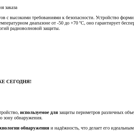
я заказа
ов с высокими требованиями к безопасности. Устройство форм
емпературном диапазоне от -50 до +70 °C, оно гарантирует бесп
огий радиоволновой защиты.
Е СЕГОДНЯ!
тройство,
используемое для
защиты периметров различных объе
ю зону обнаружения.
хнологии обнаружения
и надёжность, что делает его идеальны