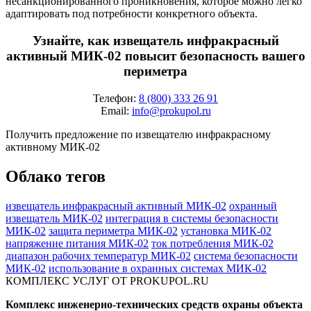
несанкционированного проникновения, которое можно легко
адаптировать под потребности конкретного объекта.
Узнайте, как извещатель инфракрасный
активный МИК-02 повысит безопасность вашего
периметра
Телефон:
8 (800) 333 26 91
Email:
info@prokupol.ru
Получить предложение по извещателю инфракрасному
активному МИК-02
Облако тегов
извещатель инфракрасный активный МИК-02
охранный
извещатель МИК-02
интеграция в системы безопасности
МИК-02
защита периметра МИК-02
установка МИК-02
напряжение питания МИК-02
ток потребления МИК-02
диапазон рабочих температур МИК-02
система безопасности
МИК-02
использование в охранных системах МИК-02
КОМПЛЕКС УСЛУГ ОТ PROKUPOL.RU
Комплекс инженерно-технических средств охраны объекта