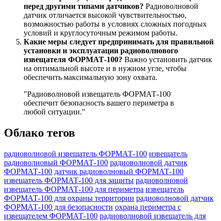
перед другими типами датчиков?
Радиоволновой
датчик отличается высокой чувствительностью,
возможностью работы в условиях сложных погодных
условий и круглосуточным режимом работы.
Какие меры следует предпринимать для правильной
установки и эксплуатации радиоволнового
извещателя ФОРМАТ-100?
Важно установить датчик
на оптимальной высоте и в нужном угле, чтобы
обеспечить максимальную зону охвата.
"Радиоволновой извещатель ФОРМАТ-100
обеспечит безопасность вашего периметра в
любой ситуации."
Облако тегов
радиоволновой извещатель ФОРМАТ-100
извещатель
радиоволновый ФОРМАТ-100
радиоволновой датчик
ФОРМАТ-100
датчик радиоволновый ФОРМАТ-100
извещатель ФОРМАТ-100 для защиты
радиоволновой
извещатель ФОРМАТ-100 для периметра
извещатель
ФОРМАТ-100 для охраны территории
радиоволновой датчик
ФОРМАТ-100 для безопасности
охрана периметра с
извещателем ФОРМАТ-100
радиоволновой извещатель для