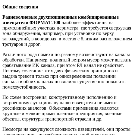
Общие сведения
Радиоволновые двухпозиционные комбинированные
извещатели ФОРМАТ-100
наиболее эффективны на
прямолинейных участках периметра, где требуется сверхузкая
зона обнаружения, например, при установке по верху
заграждений, в коридорах, в местах с близким расположением
тротуаров и дорог.
Различного рода помехи по-разному воздействуют на каналы
обработки. Например, поднятый ветром мусор может вызвать
срабатывание ИК-канала, при этом РЛ-канал не сработает.
Поэтому сочетание этих двух физических принципов и
выдача тревоги только при одновременном появлении
сигнала в обоих каналах позволило существенно повысить
помехоустойчивость.
По схеме построения, конструктивному исполнению и
встроенному функционалу наши извещатели не имеют
российских аналогов. Объектами применения являются
крупные и мелкие промышленные предприятия, военные
объекты, структуры транспортной отрасли и др.
Несмотря на кажущуюся сложность извещателей, они просты
в эксплуатации - не требуют специальной подготовки