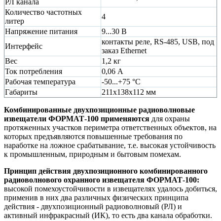
РЛ канала
Количество частотных
4
литер
Напряжение питания
9...30 В
контакты реле, RS-485, USB, под
Интерфейс
заказ Ethernet
Вес
1,2 кг
Ток потребления
0,06 А
Рабочая температура
-50...+75 °С
Габариты
211х138х112 мм
Комбинированные двухпозиционные радиоволновые
извещатели ФОРМАТ-100 применяются
для охраны
протяженных участков периметра ответственных объектов, на
которых предъявляются повышенные требования по
наработке на ложное срабатывание, т.е. высокая устойчивость
к промышленным, природным и бытовым помехам.
Принцип действия двухпозиционного комбинированного
радиоволнового охранного извещателя ФОРМАТ-100:
высокой помехоустойчивости в извещателях удалось добиться,
применив в них два различных физических принципа
действия - двухпозиционный радиоволновый (РЛ) и
активный инфракрасный (ИК), то есть два канала обработки.