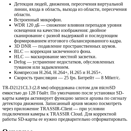
Детекция людей, движения, пересечения виртуальной
линии, входа в область, выхода из области, пересечения
области.
Встроенный микрофон.
WDR 120 дБ — снижение влияния перепадов уровня
освещения на качество изображения: двойное
сканирование с разной выдержкой и последующим
формированием итогового сбалансированного кадра.
3D DNR — подавление пространственных шумов.
BLC — коррекция засвеченного фона.
HLC — маскирование местной засветки.
Defog — устранение недостатков, обусловленных
туманом или задымлением.
Компрессия H.264, H.264+, H.265 и H.265+.
Скорость трансляции — 25 fps. Битрейт — 8 Мбит/с.
TR-D2121CL3 (2.8 мм) оборудована слотом для microSD
емкостью до 128 Гбайт. По умолчанию после установки SD-
карты камера активирует функцию записи архива по сигналу
детектора движения. Записанный архив можно посмотреть
через приложение TRASSIR-Client — при условии
подключения камеры к TRASSIR Cloud. Для корректной
работы SD-карты ее нужно предварительно отформатировать.