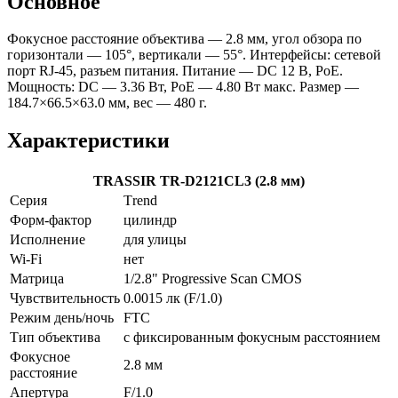
Основное
Фокусное расстояние объектива — 2.8 мм, угол обзора по
горизонтали — 105°, вертикали — 55°. Интерфейсы: сетевой
порт RJ-45, разъем питания. Питание — DC 12 В, PoE.
Мощность: DC — 3.36 Вт, PoE — 4.80 Вт макс. Размер —
184.7×66.5×63.0 мм, вес — 480 г.
Характеристики
TRASSIR TR-D2121CL3 (2.8 мм)
Серия
Тrend
Форм-фактор
цилиндр
Исполнение
для улицы
Wi-Fi
нет
Матрица
1/2.8" Progressive Scan CMOS
Чувствительность
0.0015 лк (F/1.0)
Режим день/ночь
FTC
Тип объектива
с фиксированным фокусным расстоянием
Фокусное
2.8 мм
расстояние
Апертура
F/1.0