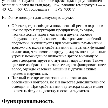
уличной эксплуатации в любое время года: корпус защищен
от пыли и влаги по стандарту IP67, рабочие температуры — –
40 °C… +60 °C, грозозащита — TVS 4000 V.
Наиболее подходит для следующих случаев:
Объекты, где необходим повышенный режим охраны в
ночное время: территории предприятий, складов,
частных домов, вход в магазин и другие. Камера
оборудована стробоскопом — быстрое мигание белой
подсветки. Активируется при замыкании/размыкании
тревожного входа и срабатывании аппаратных функций
аналитики, что помогает предупреждать потенциальные
угрозы: неожиданное включение яркого мигающего
света дезориентирует и отпугивает нарушителя. Также
цветное изображение позволяет идентифицировать цвет
волос, одежды человека, машины и другие важные
приметы нарушителя.
Частный сектор: использование не только для
обеспечения контроля, но и в качестве дополнительного
освещения. При срабатывании детектора камера может
включать белую подсветку и освещать участок.
Функциональность