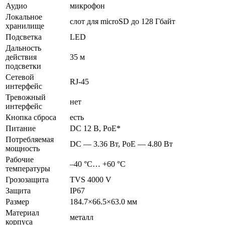
Аудио
микрофон
Локальное
слот для microSD до 128 Гбайт
хранилище
Подсветка
LED
Дальность
действия
35 м
подсветки
Сетевой
RJ-45
интерфейс
Тревожный
нет
интерфейс
Кнопка сброса
есть
Питание
DC 12 В, PoE*
Потребляемая
DC — 3.36 Вт, PoE — 4.80 Вт
мощность
Рабочие
–40 °C… +60 °C
температуры
Грозозащита
TVS 4000 V
Защита
IP67
Размер
184.7×66.5×63.0 мм
Материал
металл
корпуса