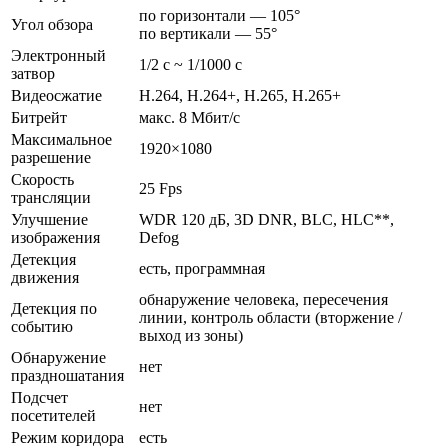
по горизонтали — 105°
Угол обзора
по вертикали — 55°
Электронный
1/2 с ~ 1/1000 с
затвор
Видеосжатие
H.264, H.264+, H.265, H.265+
Битрейт
макс. 8 Мбит/с
Максимальное
1920×1080
разрешение
Скорость
25 Fps
трансляции
Улучшение
WDR 120 дБ, 3D DNR, BLC, HLC**,
изображения
Defog
Детекция
есть, программная
движения
обнаружение человека, пересечения
Детекция по
линии, контроль области (вторжение /
событию
выход из зоны)
Обнаружение
нет
праздношатания
Подсчет
нет
посетителей
Режим коридора
есть