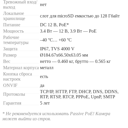
Тревожный вход/
нет
выход
Локальное
слот для microSD емкостью до 128 Гбайт
хранилище
Питание
DC 12 В, PoE*
Мощность
3.4 Вт — 12 В, 3.9 Вт — PoE
Рабочие
–40 °C… +60 °C
температуры
Защита
IP67, TVS 4000 V
Размер
Ø184.67x66.50х63.05 мм
Вес
нетто — 0.460 кг, брутто — 0.565 кг
Материал корпуса
металл
Кнопка сброса
есть
настроек
ONVIF
да
TCP/IP, HTTP, FTP, DHCP, DNS, DDNS,
Протоколы
RTP, RTSP, RTCP, PPPoE, UpnP, SMTP
Гарантия
5 лет
* Не рекомендуется использовать Passive PoE! Камера
может выйти из строя.