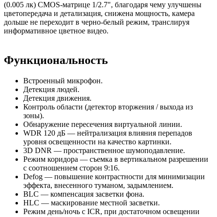
(0.005 лк) CMOS-матрице 1/2.7", благодаря чему улучшены
цветопередача и детализация, снижена мощность, камера
дольше не переходит в черно-белый режим, транслируя
информативное цветное видео.
Функциональность
Встроенный микрофон.
Детекция людей.
Детекция движения.
Контроль области (детектор вторжения / выхода из
зоны).
Обнаружение пересечения виртуальной линии.
WDR 120 дБ — нейтрализация влияния перепадов
уровня освещенности на качество картинки.
3D DNR — пространственное шумоподавление.
Режим коридора — съемка в вертикальном разрешении
с соотношением сторон 9:16.
Defog — повышение контрастности для минимизации
эффекта, внесенного туманом, задымлением.
BLC — компенсация засветки фона.
HLC — маскирование местной засветки.
Режим день/ночь с ICR, при достаточном освещении