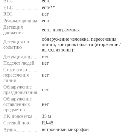
BLC
есть
HLC
есть**
ROI
нет
Режим коридора
есть
Детекция
есть, программная
движения
обнаружение человека, пересечения
Детекция по
линии, контроль области (вторжение /
событию
выход из зоны)
Детекция лиц
нет
Подсчет людей
нет
Статистика
пересечения
нет
линии
Обнаружение
нет
праздношатания
Обнаружение
оставленных
нет
предметов
ИК-подсветка
35 м
Сетевой порт
RJ-45
Аудио
встроенный микрофон