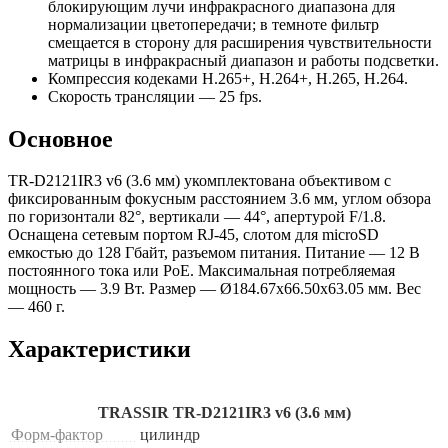
блокирующим лучи инфракрасного диапазона для
нормализации цветопередачи; в темноте фильтр
смещается в сторону для расширения чувствительности
матрицы в инфракрасный диапазон и работы подсветки.
Компрессия кодеками H.265+, H.264+, H.265, H.264.
Скорость трансляции — 25 fps.
Основное
TR-D2121IR3 v6 (3.6 мм) укомплектована объективом с
фиксированным фокусным расстоянием 3.6 мм, углом обзора
по горизонтали 82°, вертикали — 44°, апертурой F/1.8.
Оснащена сетевым портом RJ-45, слотом для microSD
емкостью до 128 Гбайт, разъемом питания. Питание — 12 В
постоянного тока или PoE. Максимальная потребляемая
мощность — 3.9 Вт. Размер — Ø184.67x66.50х63.05 мм. Вес
— 460 г.
Характеристики
TRASSIR TR-D2121IR3 v6 (3.6 мм)
Форм-фактор
цилиндр