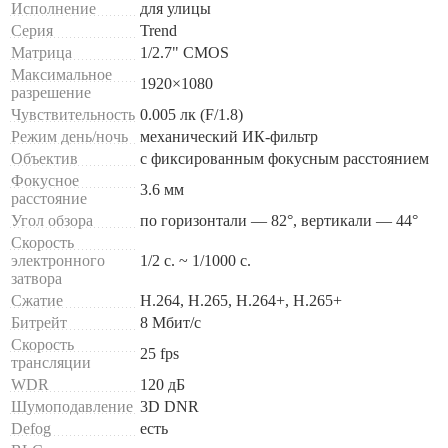
Исполнение
для улицы
Серия
Trend
Матрица
1/2.7" CMOS
Максимальное
1920×1080
разрешение
Чувствительность
0.005 лк (F/1.8)
Режим день/ночь
механический ИК-фильтр
Объектив
с фиксированным фокусным расстоянием
Фокусное
3.6 мм
расстояние
Угол обзора
по горизонтали — 82°, вертикали — 44°
Скорость
электронного
1/2 с. ~ 1/1000 с.
затвора
Сжатие
H.264, H.265, H.264+, H.265+
Битрейт
8 Мбит/с
Скорость
25 fps
трансляции
WDR
120 дБ
Шумоподавление
3D DNR
Defog
есть