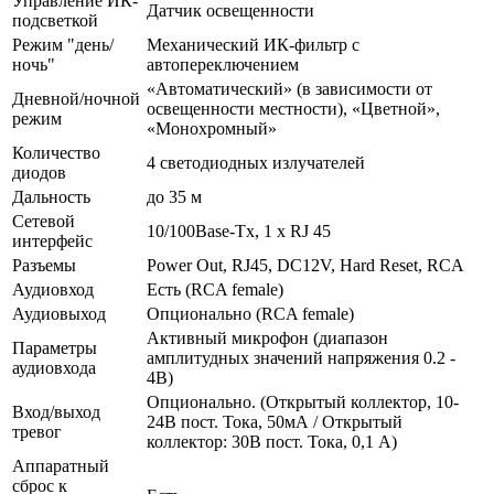
Управление ИК-
Датчик освещенности
подсветкой
Режим "день/
Механический ИК-фильтр с
ночь"
автопереключением
«Автоматический» (в зависимости от
Дневной/ночной
освещенности местности), «Цветной»,
режим
«Монохромный»
Количество
4 светодиодных излучателей
диодов
Дальность
до 35 м
Сетевой
10/100Base-Tx, 1 х RJ 45
интерфейс
Разъемы
Power Out, RJ45, DC12V, Hard Reset, RCA
Аудиовход
Есть (RCA female)
Аудиовыход
Опционально (RCA female)
Активный микрофон (диапазон
Параметры
амплитудных значений напряжения 0.2 -
аудиовхода
4В)
Опционально. (Открытый коллектор, 10-
Вход/выход
24В пост. Тока, 50мА / Открытый
тревог
коллектор: 30В пост. Тока, 0,1 А)
Аппаратный
сброс к