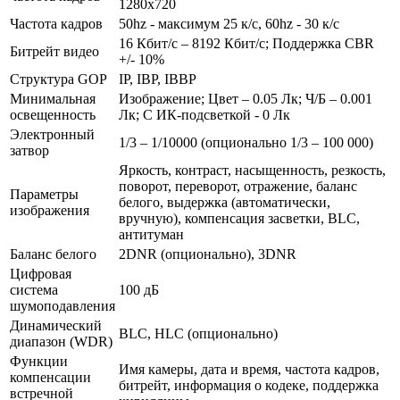
1280x720
Частота кадров
50hz - максимум 25 к/c, 60hz - 30 к/с
16 Кбит/с – 8192 Кбит/с; Поддержка CBR
Битрейт видео
+/- 10%
Структура GOP
IP, IBP, IBBP
Минимальная
Изображение; Цвет – 0.05 Лк; Ч/Б – 0.001
освещенность
Лк; С ИК-подсветкой - 0 Лк
Электронный
1/3 – 1/10000 (опционально 1/3 – 100 000)
затвор
Яркость, контраст, насыщенность, резкость,
поворот, переворот, отражение, баланс
Параметры
белого, выдержка (автоматически,
изображения
вручную), компенсация засветки, BLC,
антитуман
Баланс белого
2DNR (опционально), 3DNR
Цифровая
система
100 дБ
шумоподавления
Динамический
BLC, HLC (опционально)
диапазон (WDR)
Функции
Имя камеры, дата и время, частота кадров,
компенсации
битрейт, информация о кодеке, поддержка
встречной