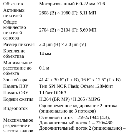
Объектив
Моторизованный 6.0-22 мм f/1.6
Активных
2608 (В) × 1960 (Г); 5,11 МП
пикселей
Общее
количество
2704 (В) × 2104 (Г); 5,69 МП
пикселей
сенсора
Размер пикселя
2.0 µm (H) × 2.0 µm (V)
Крепление
14 мм
объектива
Минимальное
расстояние до
0.1 м
объекта
Зона обзора
41.4° x 30.6° (Г x В), 16.6° x 12.5° (Г x В)
Память ПЗУ
Тип SPI NOR Flash; Объем 128Мбит
Память ОЗУ
1 Гбит DDR3
Кодеки сжатия
H.264 (BP, MP) / H.265 / MJPG
Одновременное кодирование 2 потока
Видеопоток
(опционально до 3 потоков)
Основной поток – 2592x1944 (4:3);
Максимальное
Дополнительный поток 1 – 720x480;
разрешение и
Дополнительный поток 2 (опционально) –
частота кадров