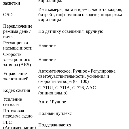
кириллицы.
засветки
Имя камеры, дата и время, частота кадров,
OSD
битрейт, информация о кодеке, поддержка
кириллицы.
Переключение
режима день /
По датчику освещения, вручную
ночь
Регулировка
Наличие
насыщенности
Скорость
электронного
Наличие
затвора (AES)
Автоматическое, Ручное - Регулировка
Управление
светочувствительности, усиления и
экспозицией
скорости затвора (0 - 100)
G.711U, G.711A, G.726, AAC
Кодек сжатия
(опционально)
Усиление
Авто / Ручное
сигнала
Потоковая
Полный дуплекс
передача аудио
FLC
Поддерживается
(Антимерцание)