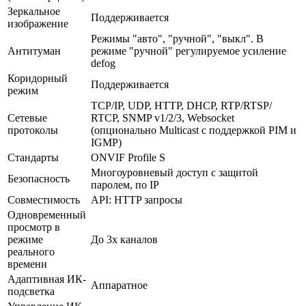
Зеркальное
Поддерживается
изображение
Режимы "авто", "ручной", "выкл". В
Антитуман
режиме "ручной" регулируемое усиление
defog
Коридорный
Поддерживается
режим
TCP/IP, UDP, HTTP, DHCP, RTP/RTSP/
Сетевые
RTCP, SNMP v1/2/3, Websocket
протоколы
(опционально Multicast с поддержкой PIM и
IGMP)
Стандарты
ONVIF Profile S
Многоуровневый доступ с защитой
Безопасность
паролем, по IP
Совместимость
API: HTTP запросы
Одновременный
просмотр в
режиме
До 3х каналов
реального
времени
Адаптивная ИК-
Аппаратное
подсветка