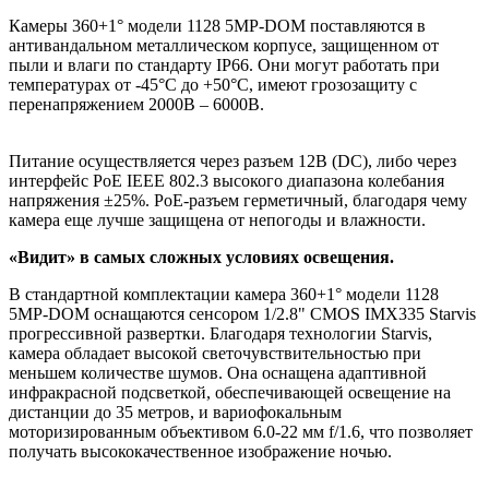
Камеры 360+1° модели 1128 5MP-DOM поставляются в
антивандальном металлическом корпусе, защищенном от
пыли и влаги по стандарту IP66. Они могут работать при
температурах от -45°С до +50°С, имеют грозозащиту с
перенапряжением 2000В – 6000В.
Питание осуществляется через разъем 12В (DC), либо через
интерфейс PoE IEEE 802.3 высокого диапазона колебания
напряжения ±25%. PoE-разъем герметичный, благодаря чему
камера еще лучше защищена от непогоды и влажности.
«Видит» в самых сложных условиях освещения.
В стандартной комплектации камера 360+1° модели 1128
5MP-DOM оснащаются сенсором 1/2.8" CMOS IMX335 Starvis
прогрессивной развертки. Благодаря технологии Starvis,
камера обладает высокой светочувствительностью при
меньшем количестве шумов. Она оснащена адаптивной
инфракрасной подсветкой, обеспечивающей освещение на
дистанции до 35 метров, и вариофокальным
моторизированным объективом 6.0-22 мм f/1.6, что позволяет
получать высококачественное изображение ночью.