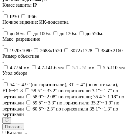
Класс защиты IP
IP30
IP66
Ночное видение: ИК-подсветка
до 60м.
до 100м.
до 120м.
до 550м.
Макс. разрешение
1920x1080
2688x1520
3072x1728
3840x2160
Размер объектива
4.7-94 мм
4.7-141.6 мм
5.1 - 51 мм
5.5-110 мм
Угол обзора
54° ~ 4.9° (по горизонтали), 31° ~ 4° (по вертикали),
F1.6~F1.8
58.5° ~ 33.2° по горизонтали 3.1°~ 1.7° по
вертикали
58.9°~ 2.08° по горизонтали; 35.4°~ 1.18° по
вертикали
59.5° ~ 3.3° по горизонтали 35.2°~ 1.9° по
вертикали
60.5°~ 2.3° по горизонтали 35.1°~ 1.3° по
вертикали
Показать
Каталог